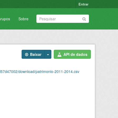
Entrar
rupos
Sobre
Baixar
API de dados
7d57d47002/download/patrimonio-2011-2014.csv