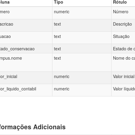
luna
Tipo
Rótulo
mero
numeric
Número
scricao
text
Descrição
tuacao
text
Situação
tado_conservacao
text
Estado de 
mpus.nome
text
Nome do c
lor_inicial
numeric
Valor inicial
lor_liquido_contabil
numeric
Valor líquid
formações Adicionais