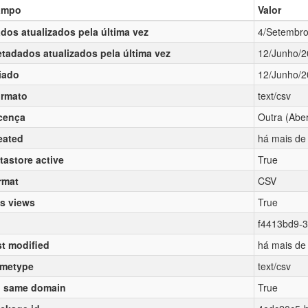
ampo
Valor
dos atualizados pela última vez
4/Setembr
tadados atualizados pela última vez
12/Junho/
iado
12/Junho/
rmato
text/csv
cença
Outra (Aber
eated
há mais de
tastore active
True
rmat
CSV
s views
True
f4413bd9-
st modified
há mais de
metype
text/csv
 same domain
True