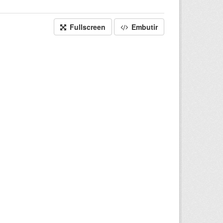
Fullscreen
Embutir