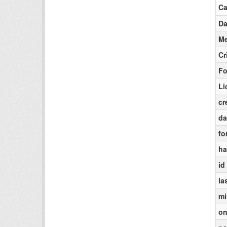
C
Da
Me
Cr
Fo
Li
cr
da
fo
ha
id
la
mi
on