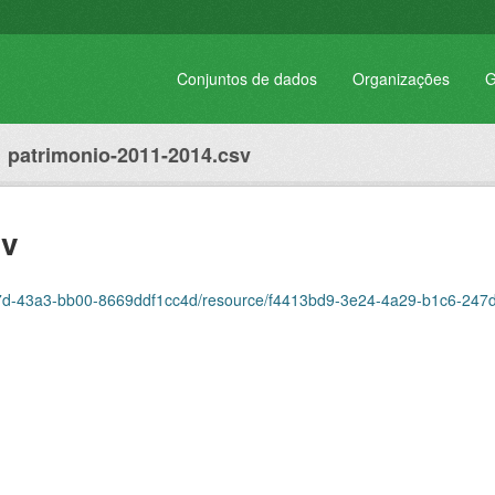
Conjuntos de dados
Organizações
G
patrimonio-2011-2014.csv
sv
-bf7d-43a3-bb00-8669ddf1cc4d/resource/f4413bd9-3e24-4a29-b1c6-24