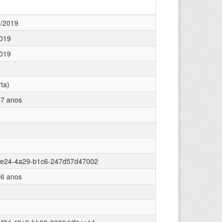
o/2019
2019
2019
ta)
 7 anos
3e24-4a29-b1c6-247d57d47002
 6 anos