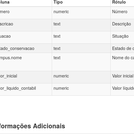
luna
Tipo
Rótulo
mero
numeric
Número
scricao
text
Descrição
tuacao
text
Situação
tado_conservacao
text
Estado de 
mpus.nome
text
Nome do c
lor_inicial
numeric
Valor inicial
lor_liquido_contabil
numeric
Valor líquid
formações Adicionais