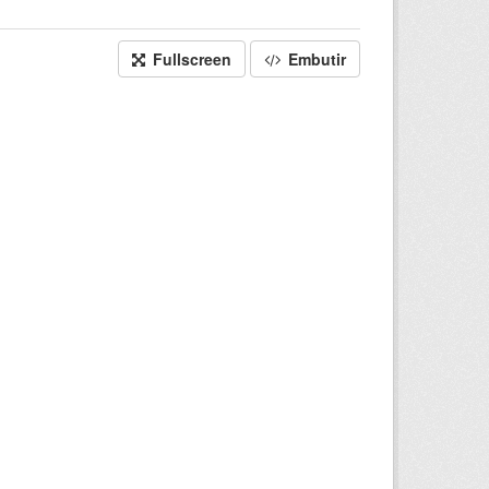
Fullscreen
Embutir