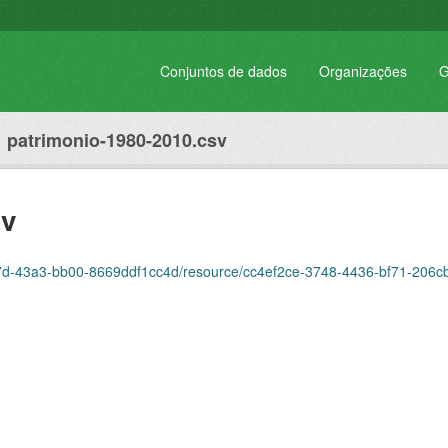
Conjuntos de dados
Organizações
G
patrimonio-1980-2010.csv
sv
-bf7d-43a3-bb00-8669ddf1cc4d/resource/cc4ef2ce-3748-4436-bf71-206