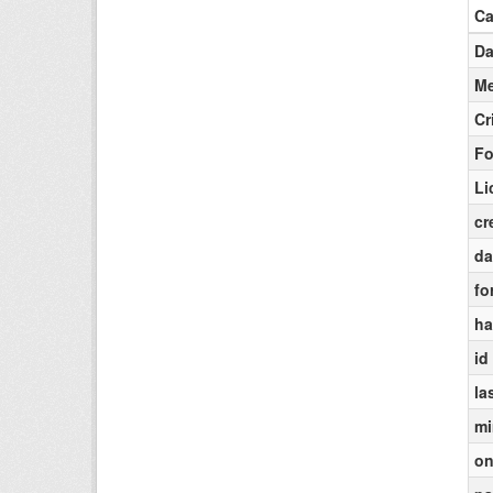
C
Da
Me
Cr
Fo
Li
cr
da
fo
ha
id
la
mi
on