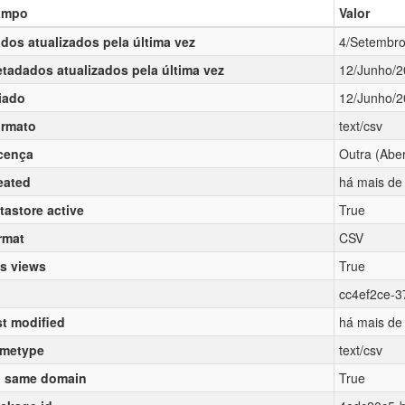
ampo
Valor
dos atualizados pela última vez
4/Setembr
tadados atualizados pela última vez
12/Junho/
iado
12/Junho/
rmato
text/csv
cença
Outra (Aber
eated
há mais de
tastore active
True
rmat
CSV
s views
True
cc4ef2ce-3
st modified
há mais de
metype
text/csv
 same domain
True