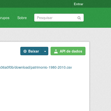
Entrar
rupos
Sobre
Baixar
API de dados
cb36a0f0b/download/patrimonio-1980-2010.csv