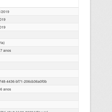
o/2019
2019
2019
ta)
 7 anos
748-4436-bf71-206cb36a0f0b
 6 anos