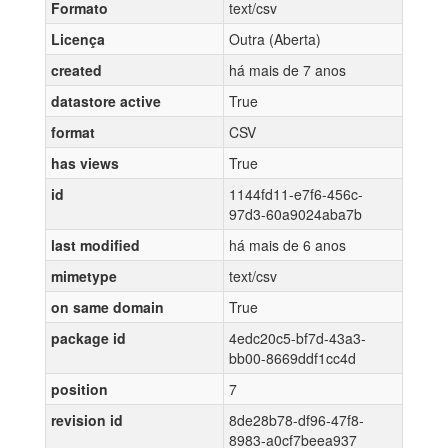
Formato
text/csv
Licença
Outra (Aberta)
created
há mais de 7 anos
datastore active
True
format
CSV
has views
True
id
1144fd11-e7f6-456c-
97d3-60a9024aba7b
last modified
há mais de 6 anos
mimetype
text/csv
on same domain
True
package id
4edc20c5-bf7d-43a3-
bb00-8669ddf1cc4d
position
7
revision id
8de28b78-df96-47f8-
8983-a0cf7beea937