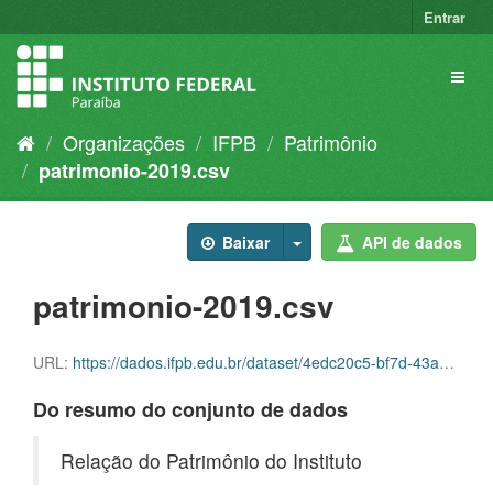
Entrar
Organizações
IFPB
Patrimônio
patrimonio-2019.csv
Baixar
API de dados
patrimonio-2019.csv
URL:
https://dados.ifpb.edu.br/dataset/4edc20c5-bf7d-43a3-bb00-8669ddf1cc4d/resource/1144fd11-e7f6-456c-97d3-60a9024aba7b/download/patrimonio-2019.csv
Do resumo do conjunto de dados
Relação do Patrimônio do Instituto