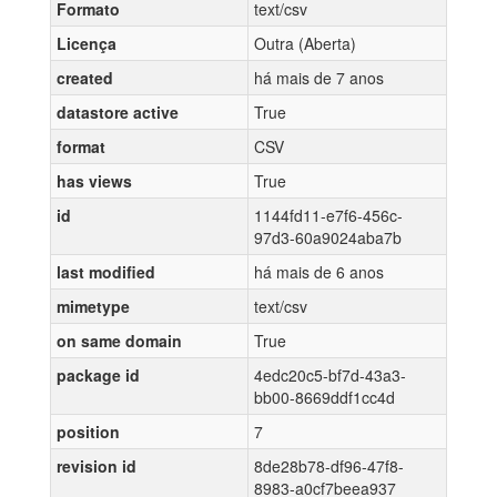
Formato
text/csv
Licença
Outra (Aberta)
created
há mais de 7 anos
datastore active
True
format
CSV
has views
True
id
1144fd11-e7f6-456c-
97d3-60a9024aba7b
last modified
há mais de 6 anos
mimetype
text/csv
on same domain
True
package id
4edc20c5-bf7d-43a3-
bb00-8669ddf1cc4d
position
7
revision id
8de28b78-df96-47f8-
8983-a0cf7beea937