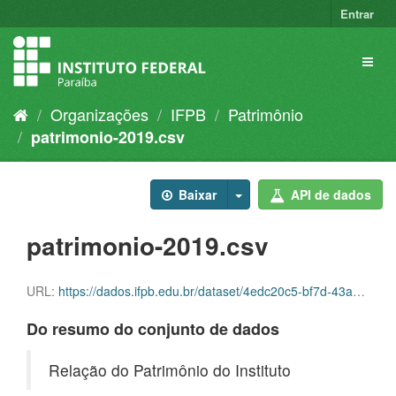
Entrar
Organizações
IFPB
Patrimônio
patrimonio-2019.csv
Baixar
API de dados
patrimonio-2019.csv
URL:
https://dados.ifpb.edu.br/dataset/4edc20c5-bf7d-43a3-bb00-8669ddf1cc4d/resource/1144fd11-e7f6-456c-97d3-60a9024aba7b/download/patrimonio-2019.csv
Do resumo do conjunto de dados
Relação do Patrimônio do Instituto