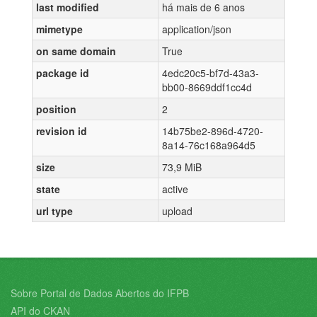
last modified
há mais de 6 anos
mimetype
application/json
on same domain
True
package id
4edc20c5-bf7d-43a3-
bb00-8669ddf1cc4d
position
2
revision id
14b75be2-896d-4720-
8a14-76c168a964d5
size
73,9 MiB
state
active
url type
upload
Sobre Portal de Dados Abertos do IFPB
API do CKAN