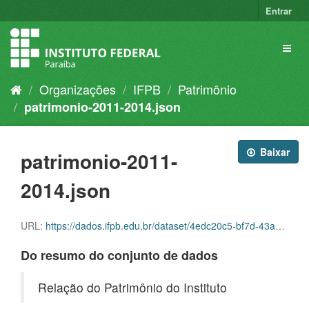
Entrar
Organizações
IFPB
Patrimônio
patrimonio-2011-2014.json
Baixar
patrimonio-2011-
2014.json
URL:
https://dados.ifpb.edu.br/dataset/4edc20c5-bf7d-43a3-bb00-8669ddf1cc4d/resource/f96634e9-0616-45b1-853b-5ea08090bcb8/download/patrimonio-2011-2014.json
Do resumo do conjunto de dados
Relação do Patrimônio do Instituto