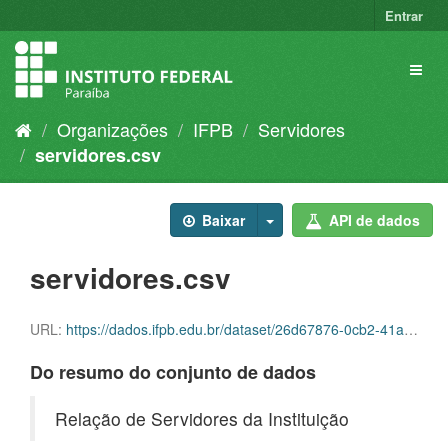
Entrar
Organizações
IFPB
Servidores
servidores.csv
Baixar
API de dados
servidores.csv
URL:
https://dados.ifpb.edu.br/dataset/26d67876-0cb2-41a4-83ed-7bde06eb736c/resource/c2406ee2-fa8f-4500-a44f-0ce8fb6bb1b7/download/servidores.csv
Do resumo do conjunto de dados
Relação de Servidores da Instituição