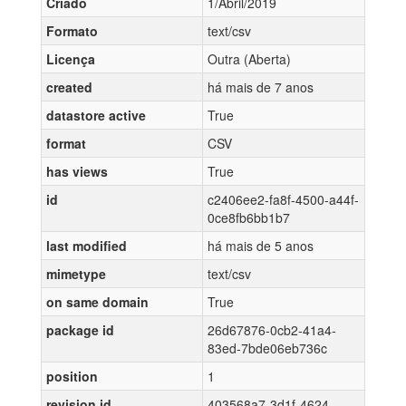
Criado
1/Abril/2019
Formato
text/csv
Licença
Outra (Aberta)
created
há mais de 7 anos
datastore active
True
format
CSV
has views
True
id
c2406ee2-fa8f-4500-a44f-
0ce8fb6bb1b7
last modified
há mais de 5 anos
mimetype
text/csv
on same domain
True
package id
26d67876-0cb2-41a4-
83ed-7bde06eb736c
position
1
revision id
403568a7-3d1f-4624-