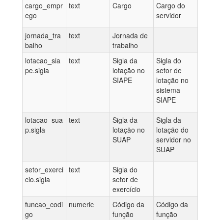
cargo_empr
text
Cargo
Cargo do
ego
servidor
jornada_tra
text
Jornada de
balho
trabalho
lotacao_sia
text
Sigla da
Sigla do
pe.sigla
lotação no
setor de
SIAPE
lotação no
sistema
SIAPE
lotacao_sua
text
Sigla da
Sigla da
p.sigla
lotação no
lotação do
SUAP
servidor no
SUAP
setor_exerci
text
Sigla do
cio.sigla
setor de
exercício
funcao_codi
numeric
Código da
Código da
go
função
função