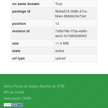
on same domain
True
package id
f6cba515-308b-47cc-
bbec-6bbbbc3e73a1
position
13
revision id
7a5b7f4b-f72a-4d45-
aec3-3c7d83028093
size
11,9 MiB
state
active
url type
upload
Sobre Portal de Dados Abertos do IFPB
API do CKAN
Associação CKAN