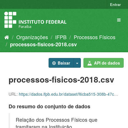
Entrar
Organizações
IFPB
Processos Físicos
processos-fisicos-2018.csv
Baixar
API de dados
processos-fisicos-2018.csv
URL:
https://dados.ifpb.edu.br/dataset/f6cba515-308b-47cc-bbec-6bbbbc3e73a1/resource/7ccbdfa1-7081-45a7-ae6a-6ba3a7f6c0dc/download/processos-fisicos-2018.csv
Do resumo do conjunto de dados
Relação dos Processos Físicos que
tramitaram na Instituição