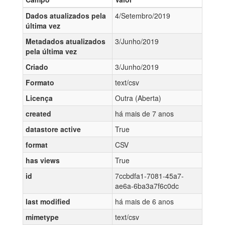
Dados atualizados pela
4/Setembro/2019
última vez
Metadados atualizados
3/Junho/2019
pela última vez
Criado
3/Junho/2019
Formato
text/csv
Licença
Outra (Aberta)
created
há mais de 7 anos
datastore active
True
format
CSV
has views
True
id
7ccbdfa1-7081-45a7-
ae6a-6ba3a7f6c0dc
last modified
há mais de 6 anos
mimetype
text/csv