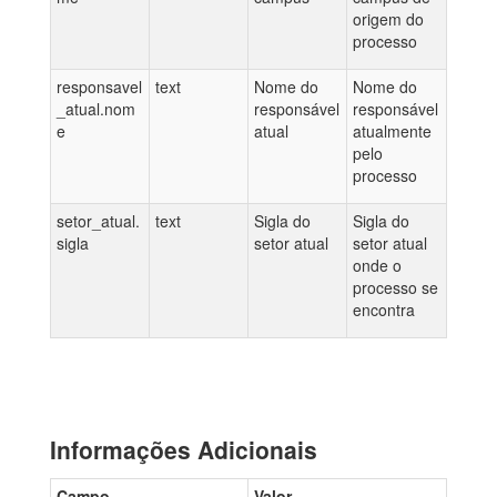
origem do
processo
responsavel
text
Nome do
Nome do
_atual.nom
responsável
responsável
e
atual
atualmente
pelo
processo
setor_atual.
text
Sigla do
Sigla do
sigla
setor atual
setor atual
onde o
processo se
encontra
Informações Adicionais
Campo
Valor