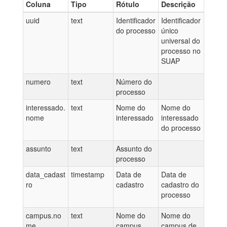
Coluna
Tipo
Rótulo
Descrição
uuid
text
Identificador
Identificador
do processo
único
universal do
processo no
SUAP
numero
text
Número do
processo
interessado.
text
Nome do
Nome do
nome
interessado
interessado
do processo
assunto
text
Assunto do
processo
data_cadast
timestamp
Data de
Data de
ro
cadastro
cadastro do
processo
campus.no
text
Nome do
Nome do
me
campus
campus de