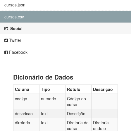
cursos.json
cursos.csv
Social
Twitter
Facebook
Dicionário de Dados
Coluna
Tipo
Rótulo
Descrição
codigo
numeric
Código do
curso
descricao
text
Descrição
diretoria
text
Diretoria do
Diretoria
curso
onde o