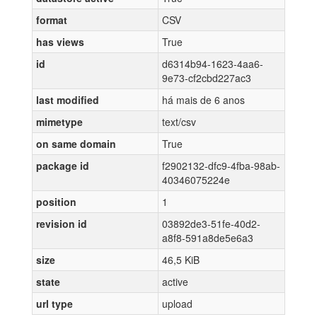
format
CSV
has views
True
id
d6314b94-1623-4aa6-
9e73-cf2cbd227ac3
last modified
há mais de 6 anos
mimetype
text/csv
on same domain
True
package id
f2902132-dfc9-4fba-98ab-
40346075224e
position
1
revision id
03892de3-51fe-40d2-
a8f8-591a8de5e6a3
size
46,5 KiB
state
active
url type
upload