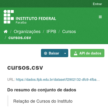
Entrar
Organizações
IFPB
Cursos
cursos.csv
Baixar
API de dados
cursos.csv
URL:
https://dados.ifpb.edu.br/dataset/f2902132-dfc9-4fba-98ab-40346075224e/resource/d6314b94-1623-4aa6-9e73-cf2cbd227ac3/download/cursos.csv
Do resumo do conjunto de dados
Relação de Cursos do Instituto