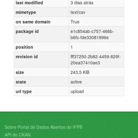
last modified
3 dias atrás
mimetype
text/csv
on same domain
True
package id
e1c854ab-c757-466b-
b6fc-fde33081996e
position
1
revision id
fff37250-2b82-4459-829f-
20ea37410ae3
size
243,5 KiB
state
active
url type
upload
Sobre Portal de Dados Abertos do IFPB
API do CKAN