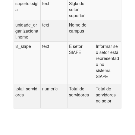
superior.sigl
text
Sigla do
a
setor
superior
unidade_or
text
Nome do
ganizaciona
campus
l.nome
is_siape
text
É setor
Informar se
SIAPE
o setor está
representad
o no
sistema
SIAPE
total_servid
numeric
Total de
Total de
ores
servidores
servidores
no setor