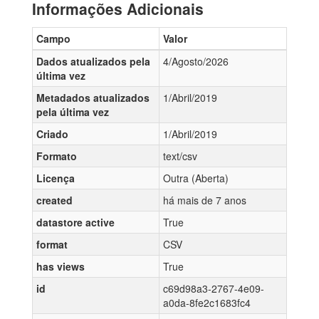
Informações Adicionais
Campo
Valor
Dados atualizados pela
4/Agosto/2026
última vez
Metadados atualizados
1/Abril/2019
pela última vez
Criado
1/Abril/2019
Formato
text/csv
Licença
Outra (Aberta)
created
há mais de 7 anos
datastore active
True
format
CSV
has views
True
id
c69d98a3-2767-4e09-
a0da-8fe2c1683fc4