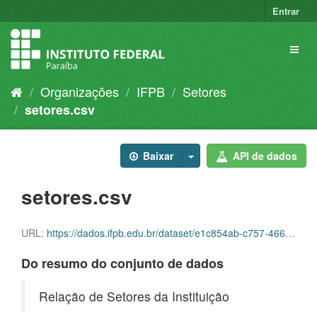
Entrar
Organizações
IFPB
Setores
setores.csv
Baixar
API de dados
setores.csv
URL:
https://dados.ifpb.edu.br/dataset/e1c854ab-c757-466b-b6fc-fde33081996e/resource/c69d98a3-2767-4e09-a0da-8fe2c1683fc4/download/setores.csv
Do resumo do conjunto de dados
Relação de Setores da Instituição