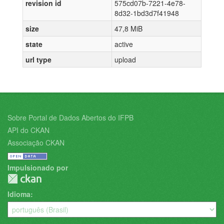
revision id
575cd07b-7221-4e78-
8d32-1bd3d7f41948
size
47,8 MiB
state
active
url type
upload
Sobre Portal de Dados Abertos do IFPB
API do CKAN
Associação CKAN
Impulsionado por
Idioma