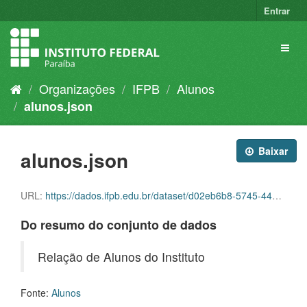
Entrar
Organizações
IFPB
Alunos
alunos.json
Baixar
alunos.json
URL:
https://dados.ifpb.edu.br/dataset/d02eb6b8-5745-4436-ae22-ef1c182897d9/resource/61f5a0ad-642d-4580-ab62-1110318d0eea/download/alunos.json
Do resumo do conjunto de dados
Relação de Alunos do Instituto
Fonte:
Alunos