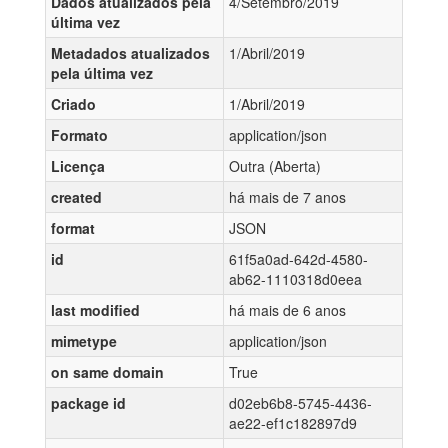
Dados atualizados pela
4/Setembro/2019
última vez
Metadados atualizados
1/Abril/2019
pela última vez
Criado
1/Abril/2019
Formato
application/json
Licença
Outra (Aberta)
created
há mais de 7 anos
format
JSON
id
61f5a0ad-642d-4580-
ab62-1110318d0eea
last modified
há mais de 6 anos
mimetype
application/json
on same domain
True
package id
d02eb6b8-5745-4436-
ae22-ef1c182897d9