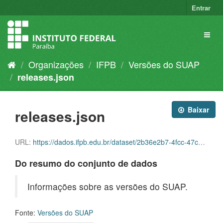
Entrar
Organizações
IFPB
Versões do SUAP
releases.json
Baixar
releases.json
URL:
https://dados.ifpb.edu.br/dataset/2b36e2b7-4fcc-47c1-9eb6-9da314181780/resource/1b7e1a56-a23a-4392-9305-292a7149cff6/download/releases.json
Do resumo do conjunto de dados
Informações sobre as versões do SUAP.
Fonte:
Versões do SUAP