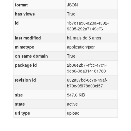
format
JSON
has views
True
id
1b7e1a56-a23a-4392-
9305-292a7149cff6
last modified
há mais de 5 anos
mimetype
application/json
on same domain
True
package id
2b36e2b7-4fcc-47c1-
9eb6-9da314181780
revision id
632a37bd-0c78-49af-
b79c-95f78d03cf57
size
547,6 KiB
state
active
url type
upload