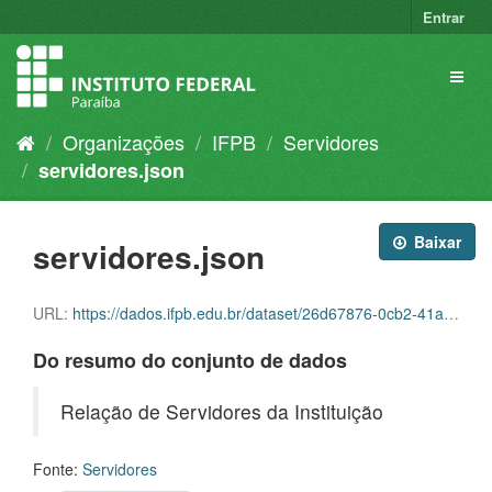
Entrar
Organizações
IFPB
Servidores
servidores.json
Baixar
servidores.json
URL:
https://dados.ifpb.edu.br/dataset/26d67876-0cb2-41a4-83ed-7bde06eb736c/resource/0d03ee6a-2af1-4dde-9b3d-90419c48fabe/download/servidores.json
Do resumo do conjunto de dados
Relação de Servidores da Instituição
Fonte:
Servidores