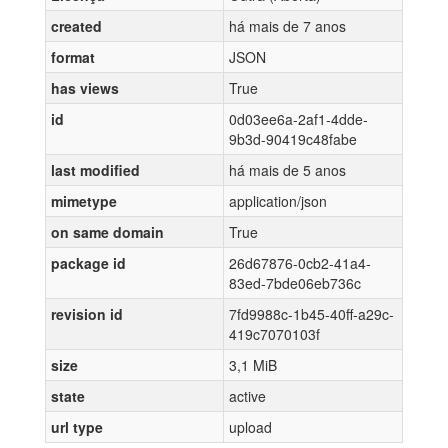
created
há mais de 7 anos
format
JSON
has views
True
id
0d03ee6a-2af1-4dde-
9b3d-90419c48fabe
last modified
há mais de 5 anos
mimetype
application/json
on same domain
True
package id
26d67876-0cb2-41a4-
83ed-7bde06eb736c
revision id
7fd9988c-1b45-40ff-a29c-
419c7070103f
size
3,1 MiB
state
active
url type
upload