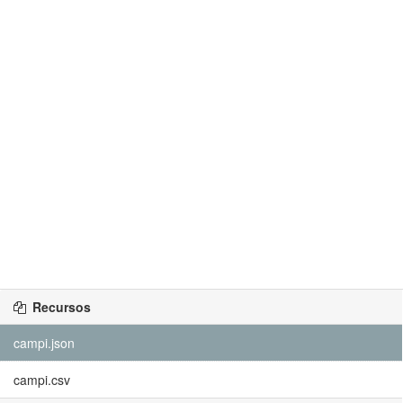
Recursos
campi.json
campi.csv