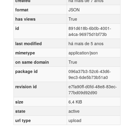
created
há mais de 7 anos
format
JSON
has views
True
id
891d618b-6b0b-4001-
a4ca-96975d1bf73b
last modified
há mais de 5 anos
mimetype
application/json
on same domain
True
package id
096a37b3-52c6-43d6-
9ec3-6de5b73b51a0
revision id
e7fa90ff-d0fd-48e8-83ec-
77bd09d92d90
size
6,4 KiB
state
active
url type
upload