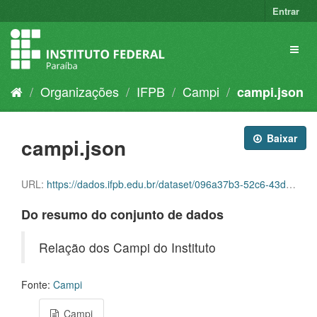
Entrar
Organizações
IFPB
Campi
campi.json
Baixar
campi.json
URL:
https://dados.ifpb.edu.br/dataset/096a37b3-52c6-43d6-9ec3-6de5b73b51a0/resource/891d618b-6b0b-4001-a4ca-96975d1bf73b/download/campi.json
Do resumo do conjunto de dados
Relação dos Campi do Instituto
Fonte:
Campi
Campi