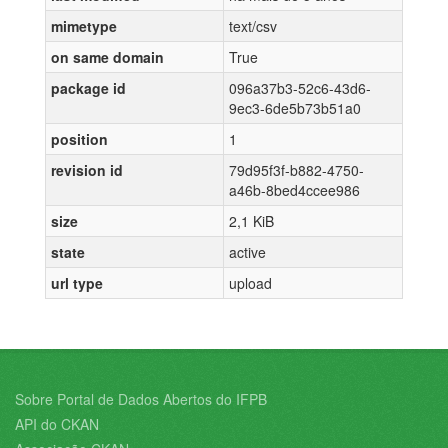
mimetype
text/csv
on same domain
True
package id
096a37b3-52c6-43d6-
9ec3-6de5b73b51a0
position
1
revision id
79d95f3f-b882-4750-
a46b-8bed4ccee986
size
2,1 KiB
state
active
url type
upload
Sobre Portal de Dados Abertos do IFPB
API do CKAN