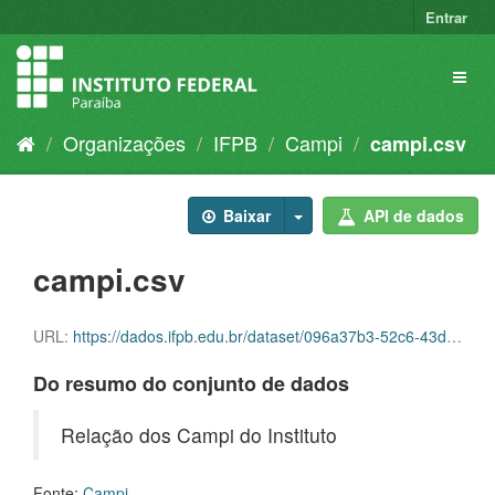
Entrar
Organizações
IFPB
Campi
campi.csv
Baixar
API de dados
campi.csv
URL:
https://dados.ifpb.edu.br/dataset/096a37b3-52c6-43d6-9ec3-6de5b73b51a0/resource/77679e8c-f885-4b62-bf33-df7cc55b2bb9/download/campi.csv
Do resumo do conjunto de dados
Relação dos Campi do Instituto
Fonte:
Campi