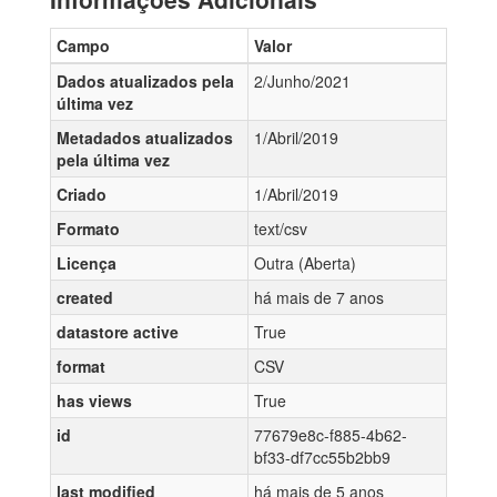
Campo
Valor
Dados atualizados pela
2/Junho/2021
última vez
Metadados atualizados
1/Abril/2019
pela última vez
Criado
1/Abril/2019
Formato
text/csv
Licença
Outra (Aberta)
created
há mais de 7 anos
datastore active
True
format
CSV
has views
True
id
77679e8c-f885-4b62-
bf33-df7cc55b2bb9
last modified
há mais de 5 anos